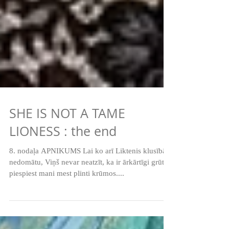
SHE IS NOT A TAME
LIONESS : the end
8. nodaļa APNIKUMS Lai ko arī Liktenis klusībā
nedomātu, Viņš nevar neatzīt, ka ir ārkārtīgi grūti
piespiest mani mest plinti krūmos....