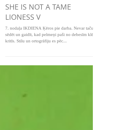
SHE IS NOT A TAME
LIONESS V
7. nodaļa IKDIENA Ķēros pie darba. Nevar taču
sēdēt un gaidīt, kad pelmeņi paši no debesīm klēpī
kritīs. Stilu un ortogrāfiju es pēc...