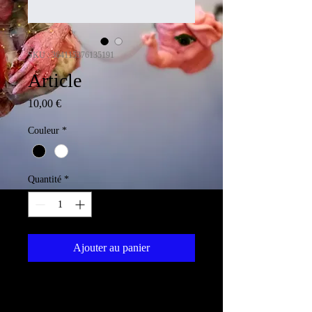
SKU : 364115376135191
Article
Prix
10,00 €
Couleur
*
Quantité
*
Ajouter au panier
Description d'article. Saisissez ici les 
caractéristiques de l'article : taille, 